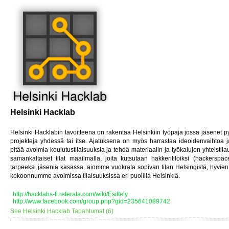
Helsinki Hacklab
Helsinki Hacklabin tavoitteena on rakentaa Helsinkiin työpaja jossa jäsenet py
projekteja yhdessä tai itse. Ajatuksena on myös harrastaa ideoidenvaihtoa 
pitää avoimia koulutustilaisuuksia ja tehdä materiaalin ja työkalujen yhteistil
samankaltaiset tilat maailmalla, joita kutsutaan hakkeritiloiksi (hackersp
tarpeeksi jäseniä kasassa, aiomme vuokrata sopivan tilan Helsingistä, hyvien
kokoonnumme avoimissa tilaisuuksissa eri puolilla Helsinkiä.
http://hacklabs-fi.referata.com/wiki/Esittely
http://www.facebook.com/group.php?gid=235641089742
See Helsinki Hacklab Tapahtumat (6)