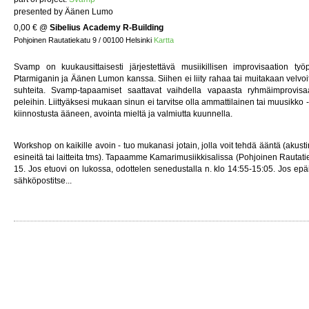
presented by Äänen Lumo
0,00 €
@
Sibelius Academy R-Building
Pohjoinen Rautatiekatu 9 / 00100 Helsinki
Kartta
Svamp on kuukausittaisesti järjestettävä musiikillisen improvisaation työp
Ptarmiganin ja Äänen Lumon kanssa. Siihen ei liity rahaa tai muitakaan velvoitt
suhteita. Svamp-tapaamiset saattavat vaihdella vapaasta ryhmäimprovisaat
peleihin. Liittyäksesi mukaan sinun ei tarvitse olla ammattilainen tai muusikko
kiinnostusta ääneen, avointa mieltä ja valmiutta kuunnella.
Workshop on kaikille avoin - tuo mukanasi jotain, jolla voit tehdä ääntä (akusti
esineitä tai laitteita tms). Tapaamme Kamarimusiikkisalissa (Pohjoinen Rautati
15. Jos etuovi on lukossa, odottelen senedustalla n. klo 14:55-15:05. Jos epä
sähköpostitse...