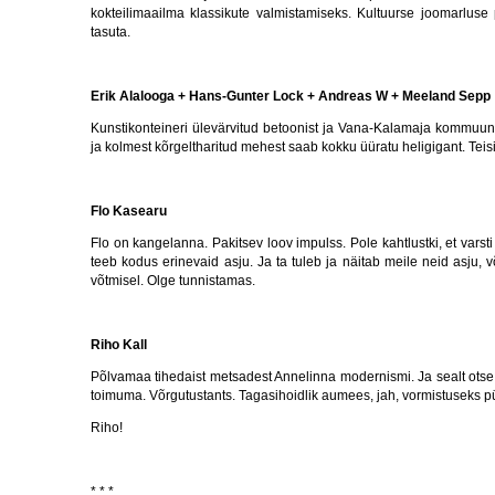
kokteilimaailma klassikute valmistamiseks. Kultuurse joomarluse
tasuta.
Erik Alalooga + Hans-Gunter Lock + Andreas W + Meeland Sepp
Kunstikonteineri ülevärvitud betoonist ja Vana-Kalamaja kommuunid
ja kolmest kõrgeltharitud mehest saab kokku üüratu heligigant. Teis
Flo Kasearu
Flo on kangelanna. Pakitsev loov impulss. Pole kahtlustki, et varsti
teeb kodus erinevaid asju. Ja ta tuleb ja näitab meile neid asju,
võtmisel. Olge tunnistamas.
Riho Kall
Põlvamaa tihedaist metsadest Annelinna modernismi. Ja sealt otse 
toimuma. Võrgutustants. Tagasihoidlik aumees, jah, vormistuseks pü
Riho!
* * *