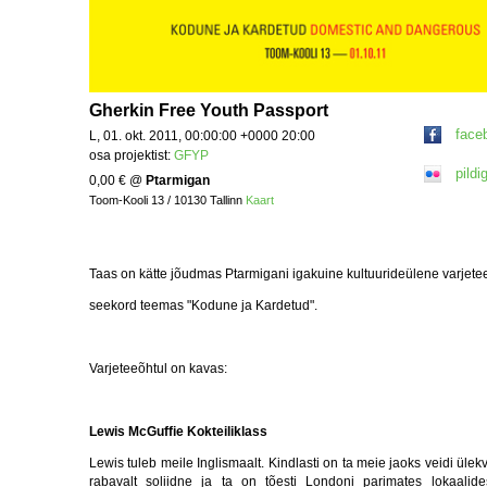
Gherkin Free Youth Passport
face
L, 01. okt. 2011, 00:00:00 +0000 20:00
osa projektist:
GFYP
pildig
0,00 €
@
Ptarmigan
Toom-Kooli 13 / 10130 Tallinn
Kaart
Taas on kätte jõudmas Ptarmigani igakuine kultuurideülene varjet
seekord teemas "Kodune ja Kardetud".
Varjeteeõhtul on kavas:
Lewis McGuffie Kokteiliklass
Lewis tuleb meile Inglismaalt. Kindlasti on ta meie jaoks veidi ülekva
rabavalt soliidne ja ta on tõesti Londoni parimates lokaalide