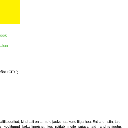
book
alerii
eeõhtu GFYP,
lifitseeritud, kindlasti on ta meie jaoks natukene liiga hea. Ent ta on siin, ta on
s koolitunud kokteilimeister, kes näitab meile sujuvamaid randmeliigutusi