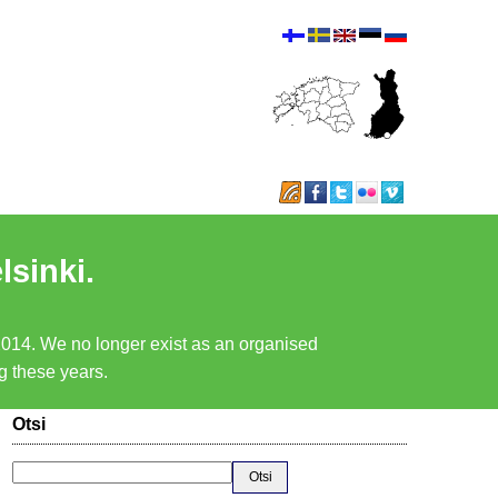
lsinki.
 2014. We no longer exist as an organised
ng these years.
Otsi