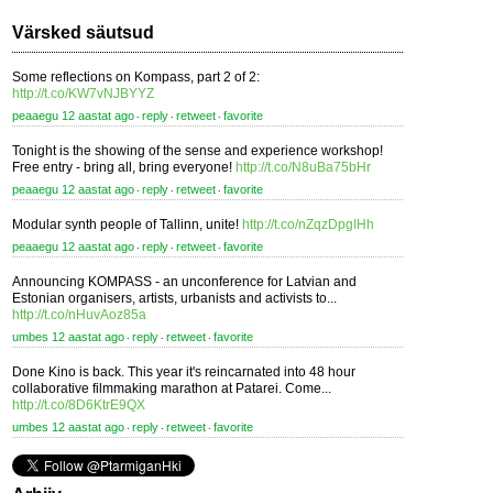
Värsked säutsud
Some reflections on Kompass, part 2 of 2:
http://t.co/KW7vNJBYYZ
peaaegu 12 aastat ago
reply
retweet
favorite
⋅
⋅
⋅
Tonight is the showing of the sense and experience workshop!
Free entry - bring all, bring everyone!
http://t.co/N8uBa75bHr
peaaegu 12 aastat ago
reply
retweet
favorite
⋅
⋅
⋅
Modular synth people of Tallinn, unite!
http://t.co/nZqzDpgIHh
peaaegu 12 aastat ago
reply
retweet
favorite
⋅
⋅
⋅
Announcing KOMPASS - an unconference for Latvian and
Estonian organisers, artists, urbanists and activists to...
http://t.co/nHuvAoz85a
umbes 12 aastat ago
reply
retweet
favorite
⋅
⋅
⋅
Done Kino is back. This year it's reincarnated into 48 hour
collaborative filmmaking marathon at Patarei. Come...
http://t.co/8D6KtrE9QX
umbes 12 aastat ago
reply
retweet
favorite
⋅
⋅
⋅