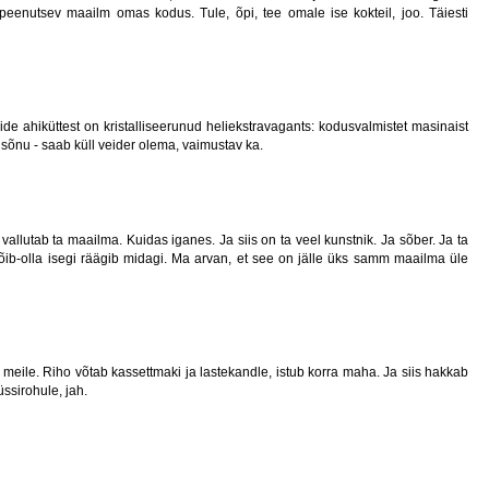
 peenutsev maailm omas kodus. Tule, õpi, tee omale ise kokteil, joo. Täiesti
e ahiküttest on kristalliseerunud heliekstravagants: kodusvalmistet masinaist
isõnu - saab küll veider olema, vaimustav ka.
 vallutab ta maailma. Kuidas iganes. Ja siis on ta veel kunstnik. Ja sõber. Ja ta
 võib-olla isegi räägib midagi. Ma arvan, et see on jälle üks samm maailma üle
meile. Riho võtab kassettmaki ja lastekandle, istub korra maha. Ja siis hakkab
ssirohule, jah.