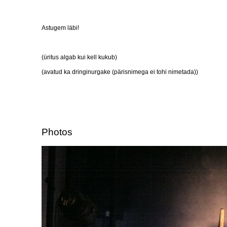
Astugem läbi!
(üritus algab kui kell kukub)
(avatud ka dringinurgake (pärisnimega ei tohi nimetada))
Photos