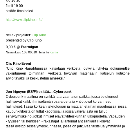
klo 16:30
filmit 19:00
sisään ilmaiseksi
http://www.clipkino.info/
del av projektet:
Clip Kino
presented by Clip Kino
0,00 €
@
Ptarmigan
Nilsiänkatu 10 / 00510 Helsinki
Kartta
Clip Kino Event
"Clip Kino -tapahtumissa katsotaan verkosta löytyviä lyhyt-ja dokumenttie
vakiintuneen toiminnan, verkosta löytyvän materiaalin katselun kotikoneel
arvioitavaksi ja keskustelun aiheeksi."
Jon Irigoyen (ES/FI) esittät
….Cyberpunk
Cyberpunk-maailma on synkkä ja arvaamaton paikka, jossa tietokoneet
hallitsevat kaikki ihmiselämän osa-alueita ja yhtiöt ovat korvanneet
hallitukset. Tässä korkean teknologian ja matalan elämän maailmassa, jossa
kaupunkitiloista on tullut kaoottisia, ja jossa väkivallasta on tullut
selviytymiskeino, jotkut ihmiset elävät yhteiskunnan ulkopuolella. Vapauden
- fyysisen tai henkisen - rakastajat ja laittomat antisankarit liikkuvat
tässä dystopisessa yhteiskunnassa, jossa on jatkuvaa taistelua ymmärtää ja