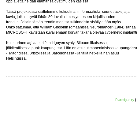
oppia, että heidän elämänsä ovat muiden käsissä.
Tässä projektiossa esittelemme kokoelman informaatiota, soundtrackeja ja
kuvia, jotka liittyvät tähän 80-luvulla ilmestyneeseen kirjallisuuden
trendiin. Joitain tämän trendin monista tulkinnoista sisällytetään myös.
Onko sattumaa, että William Gibsonin romaanissa Neuromancer (1984) sanaa
MICROSOFT käytetään kuvailemaan korvan takana olevaa cybernetic implantt
Kulttuurinen agitaattori Jon Irigoyen syntyi Bilbaon likaisessa,
jälkiteollisessa punk-kaupungissa. Hän on asunut monenlaisissa kaupungeiss
- Madridissa, Bristolissa ja Barcelonassa - ja tällä hetkellä hän asuu
Helsingissä.
Ptarmigan ry
|